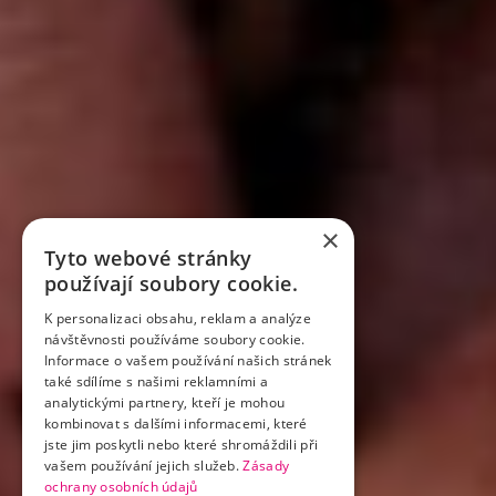
×
Tyto webové stránky
používají soubory cookie.
K personalizaci obsahu, reklam a analýze
návštěvnosti používáme soubory cookie.
Informace o vašem používání našich stránek
také sdílíme s našimi reklamními a
analytickými partnery, kteří je mohou
kombinovat s dalšími informacemi, které
jste jim poskytli nebo které shromáždili při
vašem používání jejich služeb.
Zásady
ochrany osobních údajů