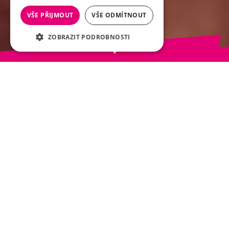
VŠE PŘIJMOUT
VŠE ODMÍTNOUT
ZOBRAZIT PODROBNOSTI
Scrolluj
Co dělat
Co dělat se starými telefony? Bezpečné, ekologické a
jednoduché řešení je odnést telefon na jakoukoliv prodejnu T-
Mobile, kde už se postaráme o jeho recyklaci. Vůbec navíc
nezáleží na tom, jestli jste našim zákazníkem. Pokud máte starý
či nefunkční telefon, vždy ho ochotně přijmeme k recyklaci.